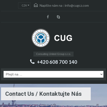
Napište nám na :
info@cugcz.com
CZK
Consulting United Group s.r.o.
+420 608 700 140
Contact Us / Kontaktujte Nás