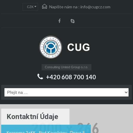
Napište nám na :
info@cugcz.com
CZK
Consulting United Group s.r.o.
+420 608 700 140
Kontaktní Údaje
Квартира 2+КК , Pod Kavalírkou, Прага 5