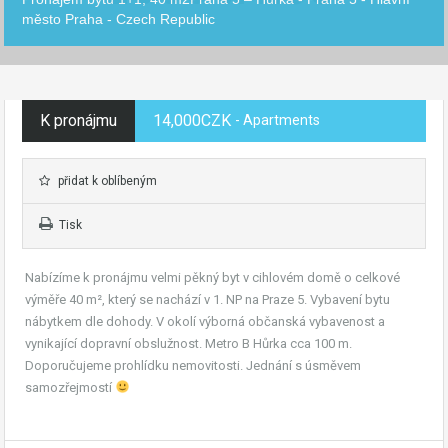
město Praha - Czech Republic
K pronájmu
14,000CZK
- Apartments
přidat k oblíbeným
Tisk
Nabízíme k pronájmu velmi pěkný byt v cihlovém domě o celkové
výměře 40 m², který se nachází v 1. NP na Praze 5. Vybavení bytu
nábytkem dle dohody. V okolí výborná občanská vybavenost a
vynikající dopravní obslužnost. Metro B Hůrka cca 100 m.
Doporučujeme prohlídku nemovitosti. Jednání s úsměvem
samozřejmostí