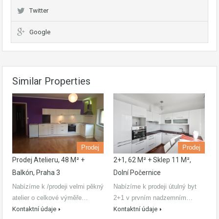
Twitter
Google
Similar Properties
Prodej
Prodej
Prodej Atelieru, 48 M² +
2+1, 62 M² + Sklep 11 M²,
Balkón, Praha 3
Dolní Počernice
Nabízíme k /prodeji velmi pěkný
Nabízíme k prodeji útulný byt
atelier o celkové výměře…
2+1 v prvním nadzemním…
Kontaktní údaje
Kontaktní údaje