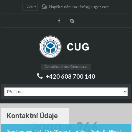
Napište nám na :
info@cugcz.com
CZK
Consulting United Group s.r.o.
+420 608 700 140
Kontaktní Údaje
Pronájem bytu 1+1, 40 m2Praha 5 – Hůrka - Praha 5 - Hlavní