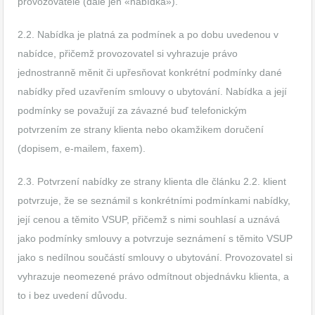
provozovatele (dále jen «nabídka»).
2.2. Nabídka je platná za podmínek a po dobu uvedenou v
nabídce, přičemž provozovatel si vyhrazuje právo
jednostranně měnit či upřesňovat konkrétní podmínky dané
nabídky před uzavřením smlouvy o ubytování. Nabídka a její
podmínky se považují za závazné buď telefonickým
potvrzením ze strany klienta nebo okamžikem doručení
(dopisem, e-mailem, faxem).
2.3. Potvrzení nabídky ze strany klienta dle článku 2.2. klient
potvrzuje, že se seznámil s konkrétními podmínkami nabídky,
její cenou a těmito VSUP, přičemž s nimi souhlasí a uznává
jako podmínky smlouvy a potvrzuje seznámení s těmito VSUP
jako s nedílnou součástí smlouvy o ubytování. Provozovatel si
vyhrazuje neomezené právo odmítnout objednávku klienta, a
to i bez uvedení důvodu.