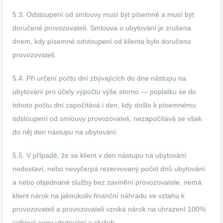
5.3. Odstoupení od smlouvy musí být písemné a musí být
doručené provozovateli. Smlouva o ubytování je zrušena
dnem, kdy písemné odstoupení od klienta bylo doručeno
provozovateli.
5.4. Při určení počtu dní zbývajících do dne nástupu na
ubytování pro účely výpočtu výše storno — poplatku se do
tohoto počtu dní započítává i den, kdy došlo k písemnému
odstoupení od smlouvy provozovateli, nezapočítává se však
do něj den nástupu na ubytování.
5.5. V případě, že se klient v den nástupu na ubytování
nedostaví, nebo nevyčerpá rezervovaný počet dnů ubytování
a nebo objednané služby bez zavinění provozovatele, nemá
klient nárok na jakoukoliv finanční náhradu ve vztahu k
provozovateli a provozovateli vzniká nárok na uhrazení 100%
celkové ceny ubytování a služeb.