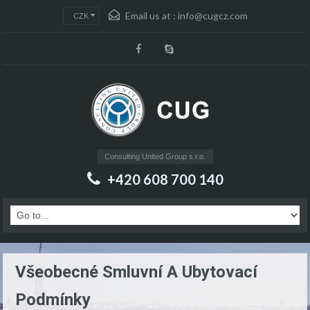
Email us at :
info@cugcz.com
CZK
Consulting United Group s.r.o.
+420 608 700 140
Všeobecné Smluvní A Ubytovací
Podmínky