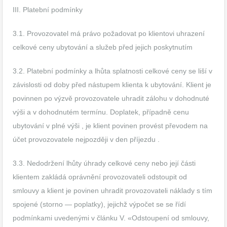
III. Platební podmínky
3.1. Provozovatel má právo požadovat po klientovi uhrazení
celkové ceny ubytování a služeb před jejich poskytnutím
3.2. Platební podmínky a lhůta splatnosti celkové ceny se liší v
závislosti od doby před nástupem klienta k ubytování. Klient je
povinnen po výzvě provozovatele uhradit zálohu v dohodnuté
výši a v dohodnutém termínu. Doplatek, případně cenu
ubytování v plné výši , je klient povinen provést převodem na
účet provozovatele nejpozději v den příjezdu .
3.3. Nedodržení lhůty úhrady celkové ceny nebo její části
klientem zakládá oprávnění provozovateli odstoupit od
smlouvy a klient je povinen uhradit provozovateli náklady s tím
spojené (storno — poplatky), jejichž výpočet se se řídí
podmínkami uvedenými v článku V. «Odstoupení od smlouvy,