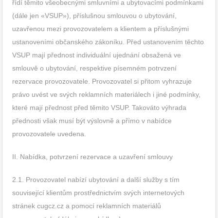
řídí těmito všeobecnými smluvními a ubytovacími podmínkami
(dále jen «VSUP»), příslušnou smlouvou o ubytování,
uzavřenou mezi provozovatelem a klientem a příslušnými
ustanoveními občanského zákoníku. Před ustanovením těchto
VSUP mají přednost individuální ujednání obsažená ve
smlouvě o ubytování, respektive písemném potrvzení
rezervace provozovatele. Provozovatel si přitom vyhrazuje
právo uvést ve svých reklamních materiálech i jiné podmínky,
které mají přednost před těmito VSUP. Takováto výhrada
přednosti však musí být výslovně a přímo v nabídce
provozovatele uvedena.
II. Nabídka, potvrzení rezervace a uzavření smlouvy
2.1. Provozovatel nabízí ubytování a další služby s tím
související klientům prostřednictvím svých internetových
stránek cugcz.cz a pomocí reklamních materiálů