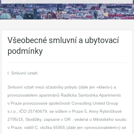
Všeobecné smluvní a ubytovací
podmínky
I. Smluvní vztah
Smluvní vztah mezi účastníky pobytu (dále jen «klient») a
provozovatelem apartmánů Radlicka Santoshka Apartments
v Praze provozované společností Consulting United Group
s.r.o., IČO 25740679, se sídlem v Praze 5, Anny Rybníčkové
2795/15, Stodůlky, zapsané v OR , vedená u Městského soudu
v Praze, oddíl C, vložka 65955 (dále jen «provozovatelem») se