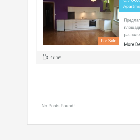
Apartme
Предлаг
площадь
располо
For Sale
More De
48 m²
No Posts Found!