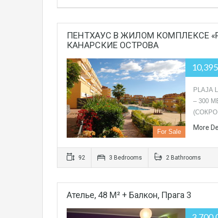
ПЕНТХАУС В ЖИЛОМ КОМПЛЕКСЕ «P
КАНАРСКИЕ ОСТРОВА
10,39
PLAJA 
– 300 
(СОКР
More De
For Sale
92
3 Bedrooms
2 Bathrooms
Ателье, 48 M² + Балкон, Прага 3
3,700