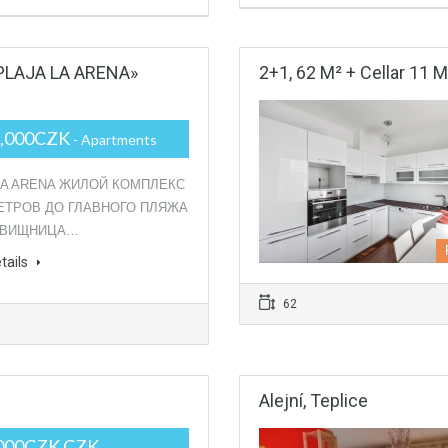
LAJA LA ARENA»
2+1, 62 M² + Cellar 11 M
5,000CZK
- Apartments
LA ARENA ЖИЛОЙ КОМПЛЕКС
МЕТРОВ ДО ГЛАВНОГО ПЛЯЖА
ОВИЩНИЦА…
tails
62
Alejní, Teplice
,000CZK CZK
-