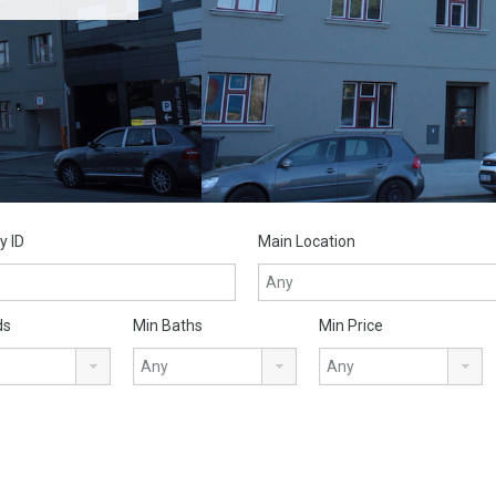
y ID
Main Location
ds
Min Baths
Min Price