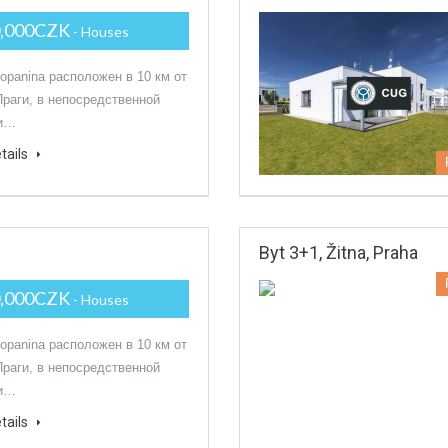
0,000CZK
- Houses
Kopanina расположен в 10 км от
Праги, в непосредственной
ти…
tails
Byt 3+1, Žitna, Praha
0,000CZK
- Houses
Kopanina расположен в 10 км от
Праги, в непосредственной
ти…
tails