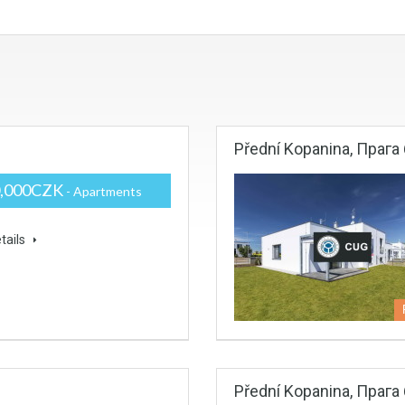
Přední Kopanina, Прага 
0,000CZK
- Apartments
tails
Přední Kopanina, Прага 