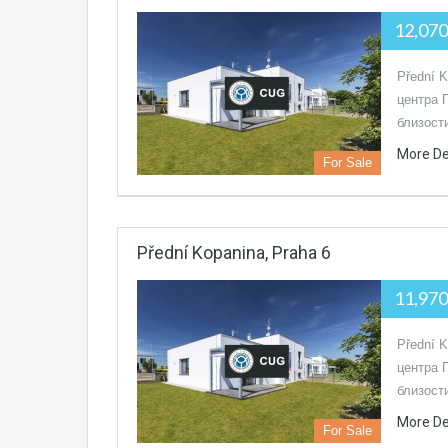
12,07
Přední 
центра 
близос
More De
For Sale
Přední Kopanina, Praha 6
11,97
Přední 
центра 
близос
More De
For Sale