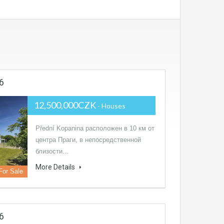
6
12,500,000CZK
- Houses
Přední Kopanina расположен в 10 км от
центра Праги, в непосредственной
близости…
More Details
For Sale
6