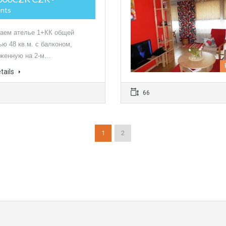
nts
аем ателье 1+КК общей
ю 48 кв.м. с балконом,
женную на 2-м…
tails
66
1
2