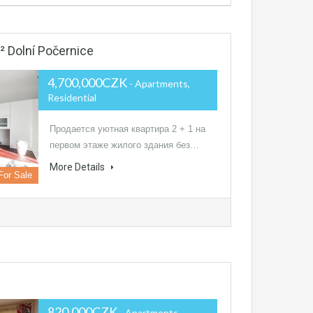
² Dolní Počernice
4,700,000CZK
- Apartments,
Residential
Продается уютная квартира 2 + 1 на
первом этаже жилого здания без…
More Details
For Sale
820,000CZK
- Apartments