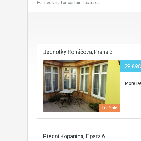
Looking for certain features
Jednotky Roháčova, Praha 3
29,89
More De
For Sale
Přední Kopanina, Прага 6