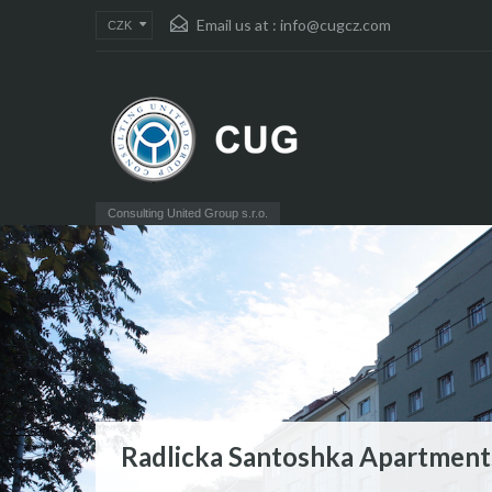
Email us at :
info@cugcz.com
CZK
Consulting United Group s.r.o.
Radlicka Santoshka Apartment