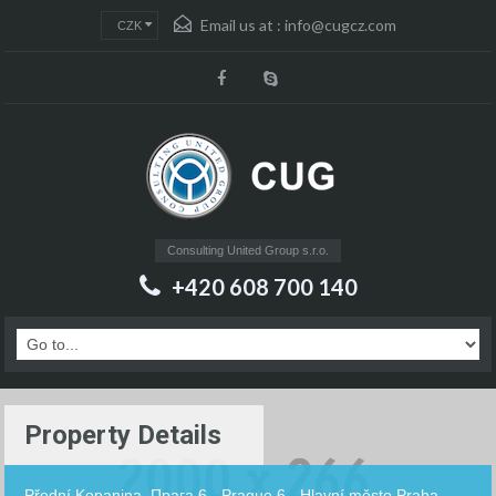
Email us at :
info@cugcz.com
CZK
Consulting United Group s.r.o.
+420 608 700 140
Property Details
Přední Kopanina, Прага 6 - Prague 6 - Hlavní město Praha -