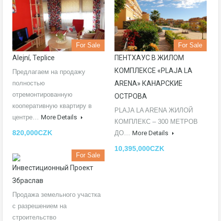
For Sale
For Sale
Alejní, Teplice
ПЕНТХАУС В ЖИЛОМ
КОМПЛЕКСЕ «PLAJA LA
Предлагаем на продажу
полностью
ARENA» КАНАРСКИЕ
отремонтированную
ОСТРОВА
кооперативную квартиру в
PLAJA LA ARENA ЖИЛОЙ
центре…
More Details
КОМПЛЕКС – 300 МЕТРОВ
820,000CZK
ДО…
More Details
10,395,000CZK
For Sale
Инвестиционный Проект
Збраслав
Продажа земельного участка
с разрешением на
строительство