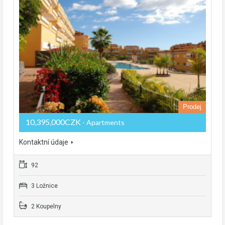
Prodej
10,395,000CZK
- Apartments
Kontaktní údaje
92
3 Ložnice
2 Koupelny