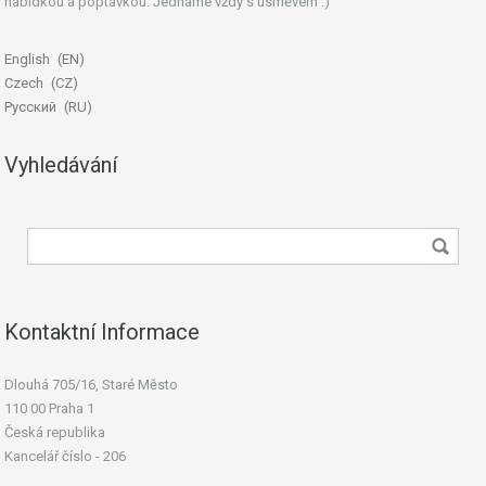
nabídkou a poptávkou. Jednáme vždy s úsměvem :)
English
EN
Czech
CZ
Русский
RU
Vyhledávání
Kontaktní Informace
Dlouhá 705/16, Staré Město
110 00 Praha 1
Česká republika
Kancelář číslo - 206