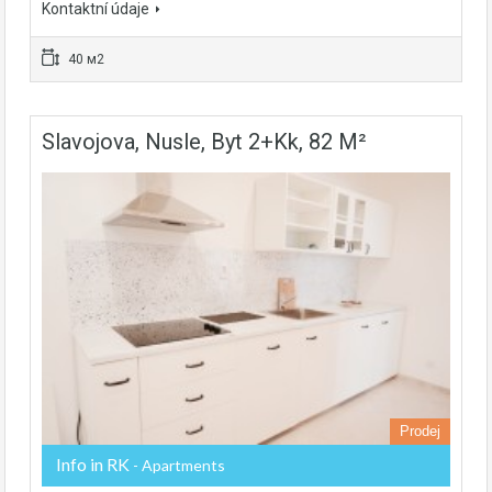
Kontaktní údaje
40 м2
Slavojova, Nusle, Byt 2+kk, 82 M²
Prodej
Info in RK
- Apartments