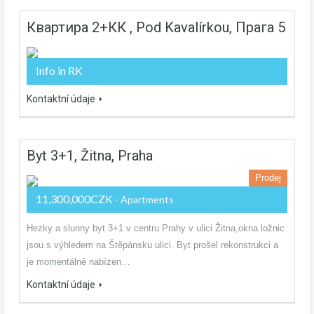
Квартира 2+КК , Pod Kavalírkou, Прага 5
Info in RK
Kontaktní údaje
Byt 3+1, Žitna, Praha
Prodej
11,300,000CZK
- Apartments
Hezky a slunny byt 3+1 v centru Prahy v ulici Žitna,okna ložnic
jsou s výhledem na Štěpánsku ulici. Byt prošel rekonstrukci a
je momentálně nabízen…
Kontaktní údaje