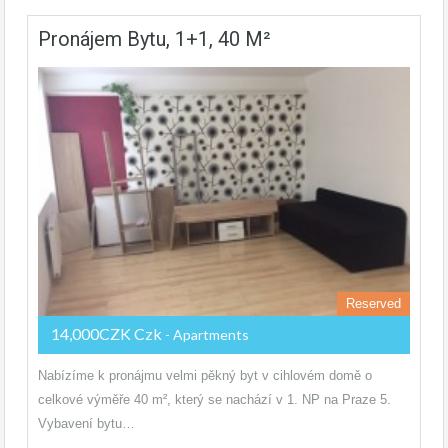
Pronájem Bytu, 1+1, 40 M²
Reserved
14,000CZK Czk
- Apartments
Nabízíme k pronájmu velmi pěkný byt v cihlovém domě o
celkové výměře 40 m², který se nachází v 1. NP na Praze 5.
Vybavení bytu…