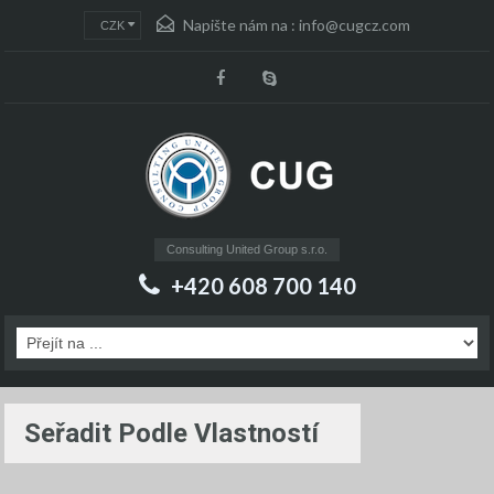
Napište nám na :
info@cugcz.com
CZK
Consulting United Group s.r.o.
+420 608 700 140
Seřadit Podle Vlastností