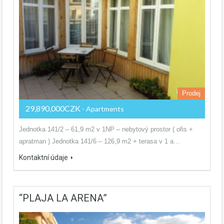
Prodej
29,890,000CZK
- Apartments
Jednotka 141/2 – 61,9 m2 v 1NP – nebytový prostor ( ofis +
apratman ) Jednotka 141/6 – 126,9 m2 + terasa v 1 a…
Kontaktní údaje
“PLAJA LA ARENA”