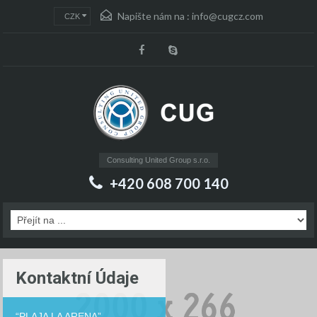
Napište nám na :
info@cugcz.com
CZK
Consulting United Group s.r.o.
+420 608 700 140
Kontaktní Údaje
“PLAJA LA ARENA”